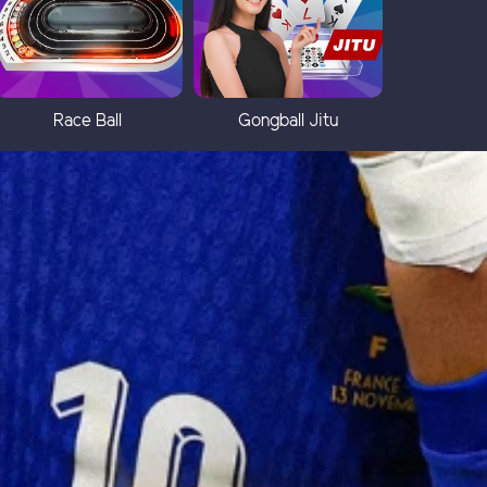
Race Ball
Gongball Jitu