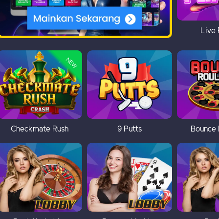
Live 
NEW
Checkmate Rush
9 Putts
Bounce 