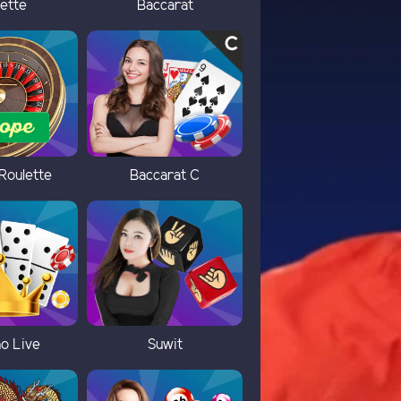
lette
Baccarat
Roulette
Baccarat C
o Live
Suwit