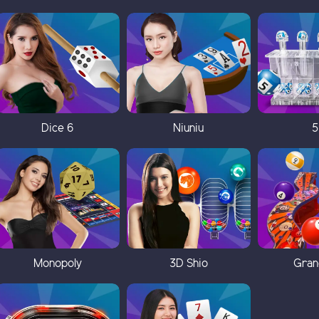
Dice 6
Niuniu
Monopoly
3D Shio
Gran