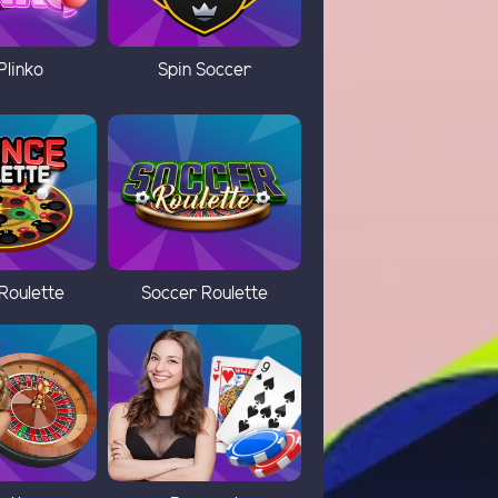
Plinko
Spin Soccer
Roulette
Soccer Roulette