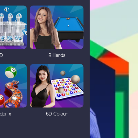
5D
Billiards
dprix
6D Colour