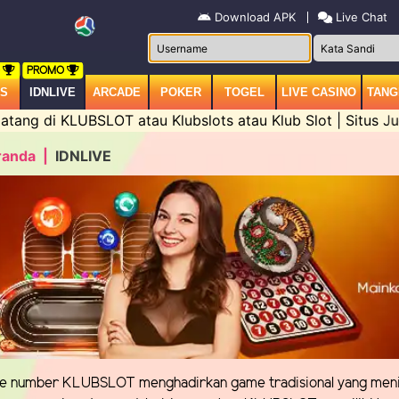
Download APK
Live Chat
O
PROMO
TS
IDNLIVE
ARCADE
POKER
TOGEL
LIVE CASINO
TANG
lub Slot | Situs Judi Online Terlengkap & Terpercaya di In
randa
IDNLIVE
e number KLUBSLOT menghadirkan game tradisional yang mening