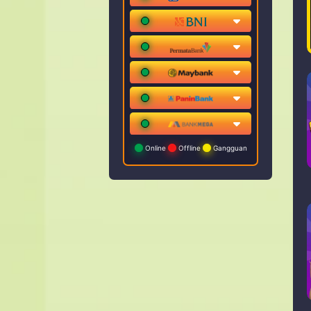
Online
Offline
Gangguan